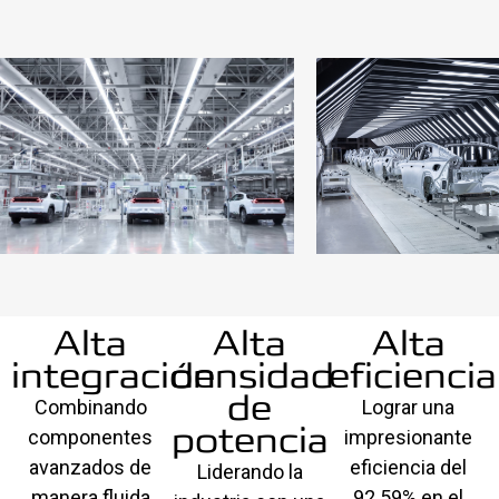
Alta
Alta
Alta
integración
densidad
eficiencia
de
Combinando
Lograr una
potencia
componentes
impresionante
avanzados de
eficiencia del
Liderando la
manera fluida
92.59% en el