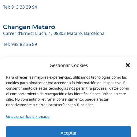
Tel: 913 33 39 94
Changan Mataró
Carrer d’Ernest Lluch, 1, 08302 Mataró, Barcelona
Tel: 938 82 36 89
Changan Girona
Gestionar Cookies
Carr. Prov. de Rornells a la N-II, 16, 17458 Fornells de la Selva,
Girona
Para ofrecer las mejores experiencias, utilizamos tecnologías como las
cookies para almacenar y/o acceder a la información del dispositivo. El
972 21 55 65
consentimiento de estas tecnologías nos permitirá procesar datos como
Tel:
el comportamiento de navegación o las identificaciones únicas en este
sitio. No consentir o retirar el consentimiento, puede afectar
negativamente a ciertas características y funciones.
Changan Castellón
Próximamente
Gestionar los servicios
Aceptar