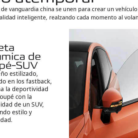
ía de vanguardia china se unen para crear un vehícu
nalidad inteligente, realzando cada momento al volan
eta
ámica de
pé-SUV
ño estilizado,
do en los fastback,
a la deportividad
coupé con la
lidad de un SUV,
ndo estilo y
idad.