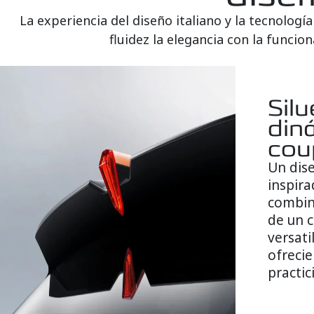
La experiencia del diseño italiano y la tecnolog
fluidez la elegancia con la funcio
Silu
din
cou
Un dise
inspira
combin
de un 
versati
ofrecie
practic