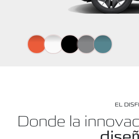
EL DIS
Donde la innova
dise