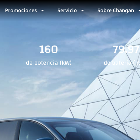
Promociones
Servicio
Sobre Changan
160
79.97
de potencia (kW)
de batería (