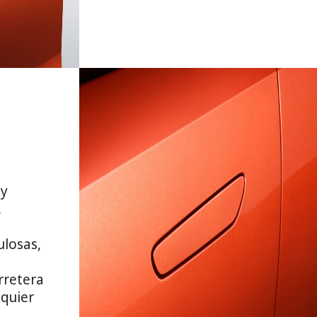
 y
,
losas,
rretera
lquier