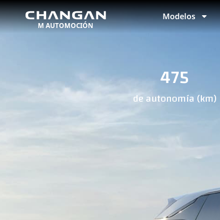
Modelos
475
de autonomía (km)