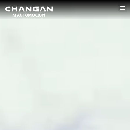
Deepal SO5
El SUV compacto que redefine la
autonomía y la innovación
SOLICITAR
VER
OFERTA
MÁS